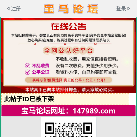
注册
登录
此帖子ID已被下架
宝马论坛网址：147989.com