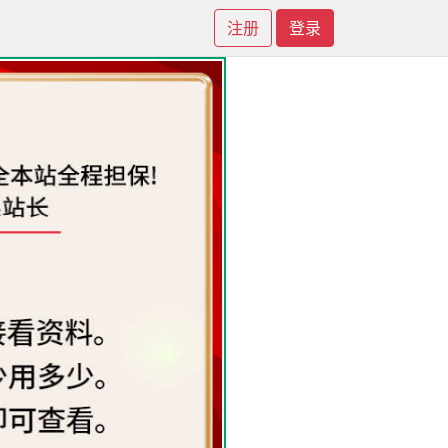
注册
登录