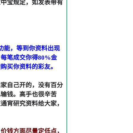
宝中宝规定，如发表带有
功能，等到你资料出现
每笔成交你得80%金
偿购买你资料的彩友。
谁家自己开的，没有百分
也输钱。高手也很辛苦
在通宵研究资料给大家，
，价钱方面尽量定低点，