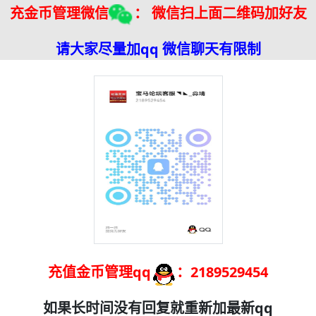
充金币管理
微信
： 微信扫上面二维码加好友
请大家尽量加qq 微信聊天有限制
充值金币管理qq
：2189529454
如果长时间没有回复就重新加最新qq