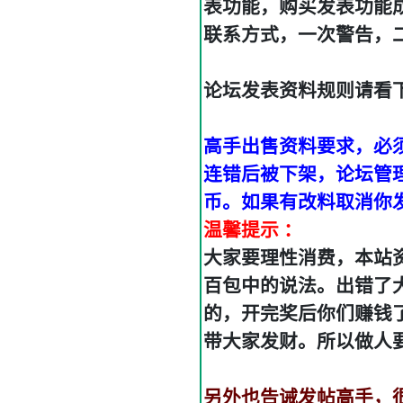
表功能，购买发表功能
联系方式，一次警告，
论坛发表资料规则请看
高手出售资料要求，必
连错后被下架，论坛管
币。如果有改料取消你
温馨提示 ：
大家要理性消费，本站
百包中的说法。出错了
的，开完奖后你们赚钱
带大家发财。所以做人
另外也告诫发帖高手，