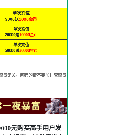
单次充值
3000送
1000
金币
单次充值
20000送
10000
金币
单次充值
50000送
30000
金币
理员无关。问码的请不要加！管理员
000元购买高手用户发