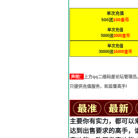
单次充值
500送
100金币
单次充值
5000送
2000
金币
单次充值
30000送
16000
金币
声明：
上方qq二维码是论坛管理
只提供充值服务，和监督高手!
主要你有实力，都可以
达到出售要求的高手，请