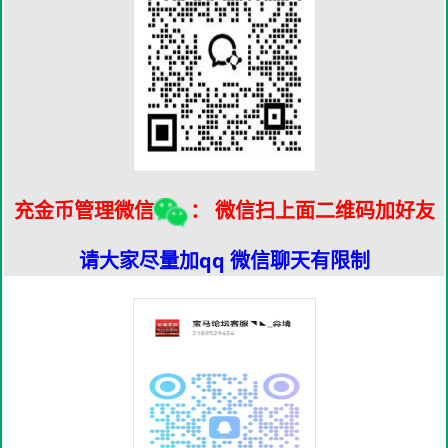
充金币管理
微信
： 微信扫上面二维码加好友
请大家尽量加qq 微信聊天有限制