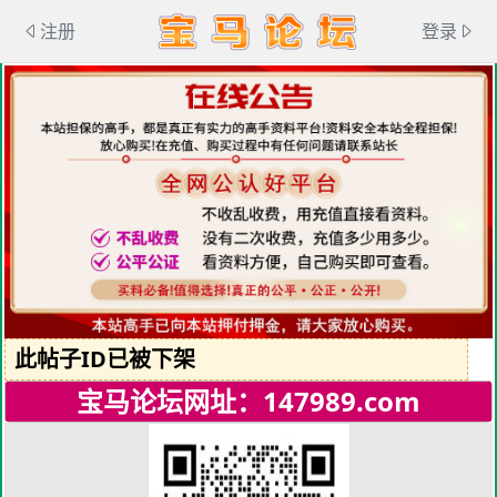
注册
登录
此帖子ID已被下架
宝马论坛网址：147989.com