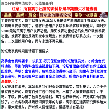
理员只提供充值服务，和监督高手!
注意：所有高手出售的资料都是单期购买才能查看
主要你有实力，都可以来发表,本站大量邀请五湖四海高手来本站发表。
达到出售要求的高手，请将注册用户名联系论坛客服审核通过，同时交
50000元购买高手用户发表功能，购买发表功能成功后你用户就有发表
功能，发表不能违反澳彩宝中宝规定，如发表带有联系方式，一次警
告，二次删除用户名，同时永远不再录用。
论坛发表资料规则请看下面要求:
高手出售资料要求，必须压5万元保证金到论坛管理员处，才给出售资
料功能，等到你资料出现连错后被下架，论坛管理会把你所有保证金退
回给你。声明：出售资料，每笔成交你得80%金币。如果有改料取消你
发表资格。押金和账户里面的资金全部冻结，赔偿购买你资料的彩友。
温馨提示 ：
大家要理性消费，本站资料我们只保证每期真实，错对难免，六合不是
谁家自己开的，没有百分百包中的说法。出错了大家要理解高手，不
骂，不喷，因为错了他自己也输钱。高手也很辛苦的，开完奖后你们赚
钱了，出去各种高档场所消费玩乐的时候，高手还在通宵研究资料给大
家，带大家发财。所以做人要懂感恩，懂感恩才有福报！