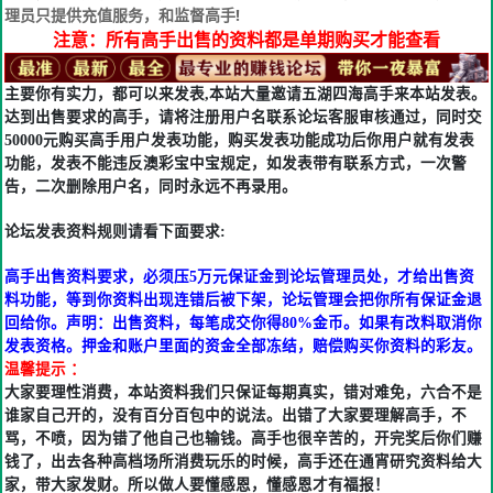
理员只提供充值服务，和监督高手!
注意：所有高手出售的资料都是单期购买才能查看
主要你有实力，都可以来发表,本站大量邀请五湖四海高手来本站发表。
达到出售要求的高手，请将注册用户名联系论坛客服审核通过，同时交
50000元购买高手用户发表功能，购买发表功能成功后你用户就有发表
功能，发表不能违反澳彩宝中宝规定，如发表带有联系方式，一次警
告，二次删除用户名，同时永远不再录用。
论坛发表资料规则请看下面要求:
高手出售资料要求，必须压5万元保证金到论坛管理员处，才给出售资
料功能，等到你资料出现连错后被下架，论坛管理会把你所有保证金退
回给你。声明：出售资料，每笔成交你得80%金币。如果有改料取消你
发表资格。押金和账户里面的资金全部冻结，赔偿购买你资料的彩友。
温馨提示 ：
大家要理性消费，本站资料我们只保证每期真实，错对难免，六合不是
谁家自己开的，没有百分百包中的说法。出错了大家要理解高手，不
骂，不喷，因为错了他自己也输钱。高手也很辛苦的，开完奖后你们赚
钱了，出去各种高档场所消费玩乐的时候，高手还在通宵研究资料给大
家，带大家发财。所以做人要懂感恩，懂感恩才有福报！