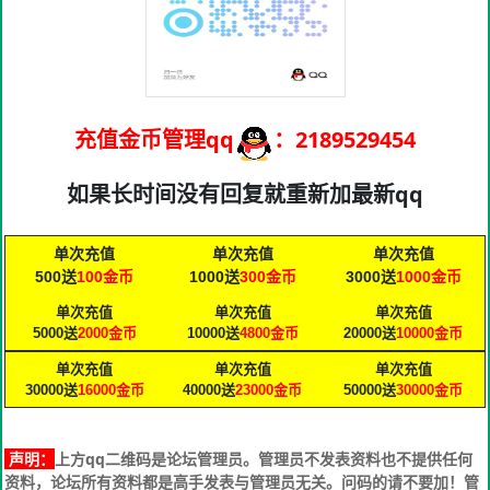
充值金币管理qq
：2189529454
如果长时间没有回复就重新加最新qq
单次充值
单次充值
单次充值
500送
100金币
1000送
300金币
3000送
1000
金币
单次充值
单次充值
单次充值
5000送
2000
金币
10000送
4800
金币
20000送
10000
金币
单次充值
单次充值
单次充值
30000送
16000
金币
40000送
23000
金币
50000送
30000
金币
声明：
上方qq二维码是论坛管理员。管理员不发表资料也不提供任何
资料，论坛所有资料都是高手发表与管理员无关。问码的请不要加！管