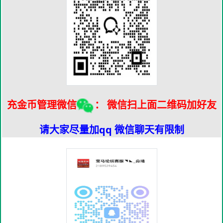
充金币管理
微信
： 微信扫上面二维码加好友
请大家尽量加qq 微信聊天有限制