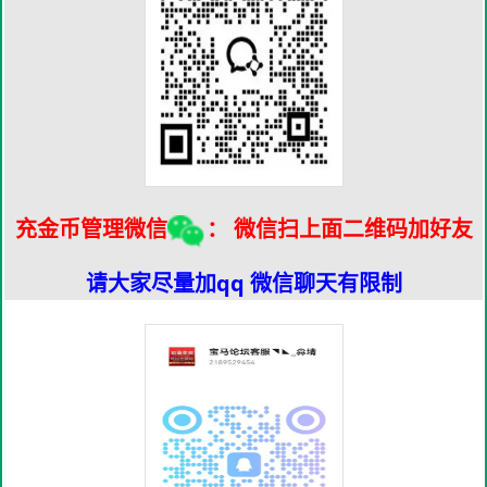
充金币管理
微信
： 微信扫上面二维码加好友
请大家尽量加qq 微信聊天有限制