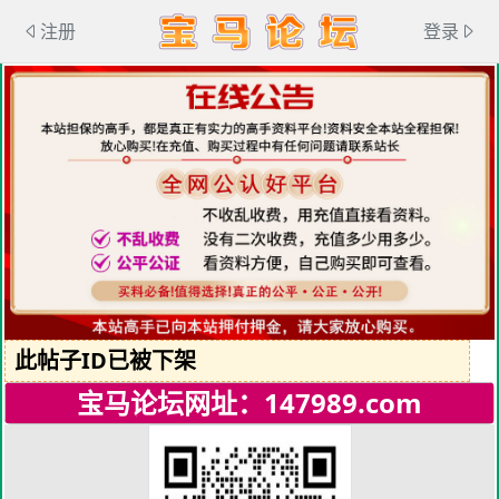
注册
登录
此帖子ID已被下架
宝马论坛网址：147989.com