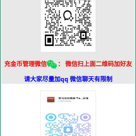
充金币管理
微信
： 微信扫上面二维码加好友
请大家尽量加qq 微信聊天有限制