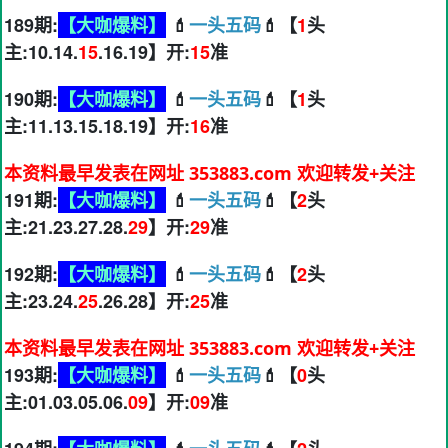
189期:
【大咖爆料】
💄
一头五码
💄【
1
头
主:10.14.
15
.16.19】开:
15
准
190期:
【大咖爆料】
💄
一头五码
💄【
1
头
主:11.13.15.18.19】开:
16
准
本资料最早发表在网址 353883.com 欢迎转发+关注
191期:
【大咖爆料】
💄
一头五码
💄【
2
头
主:21.23.27.28.
29
】开:
29
准
192期:
【大咖爆料】
💄
一头五码
💄【
2
头
主:23.24.
25
.26.28】开:
25
准
本资料最早发表在网址 353883.com 欢迎转发+关注
193期:
【大咖爆料】
💄
一头五码
💄【
0
头
主:01.03.05.06.
09
】开:
09
准