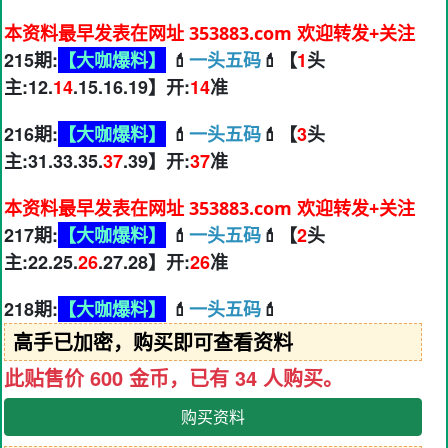
本资料最早发表在网址 353883.com 欢迎转发+关注
215期:
【大咖爆料】
💄
一头五码
💄【
1
头
主:12.
14
.15.16.19】开:
14
准
216期:
【大咖爆料】
💄
一头五码
💄【
3
头
主:31.33.35.
37
.39】开:
37
准
本资料最早发表在网址 353883.com 欢迎转发+关注
217期:
【大咖爆料】
💄
一头五码
💄【
2
头
主:22.25.
26
.27.28】开:
26
准
218期:
【大咖爆料】
💄
一头五码
💄
高手已加密，购买即可查看资料
此贴售价 600 金币，已有 34 人购买。
购买资料