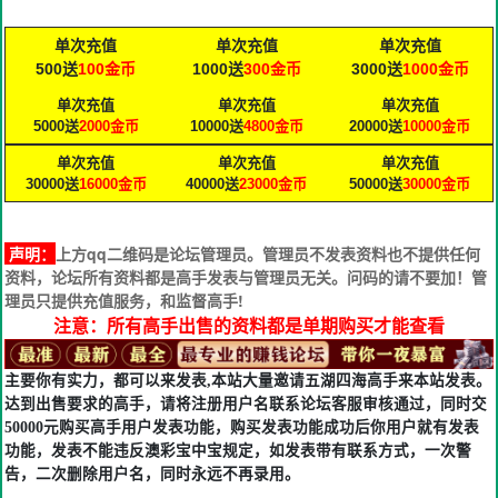
单次充值
单次充值
单次充值
500送
100金币
1000送
300金币
3000送
1000
金币
单次充值
单次充值
单次充值
5000送
2000
金币
10000送
4800
金币
20000送
10000
金币
单次充值
单次充值
单次充值
30000送
16000
金币
40000送
23000
金币
50000送
30000
金币
声明：
上方qq二维码是论坛管理员。管理员不发表资料也不提供任何
资料，论坛所有资料都是高手发表与管理员无关。问码的请不要加！管
理员只提供充值服务，和监督高手!
注意：所有高手出售的资料都是单期购买才能查看
主要你有实力，都可以来发表,本站大量邀请五湖四海高手来本站发表。
达到出售要求的高手，请将注册用户名联系论坛客服审核通过，同时交
50000元购买高手用户发表功能，购买发表功能成功后你用户就有发表
功能，发表不能违反澳彩宝中宝规定，如发表带有联系方式，一次警
告，二次删除用户名，同时永远不再录用。