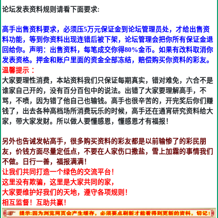
论坛发表资料规则请看下面要求:
高手出售资料要求，必须压5万元保证金到论坛管理员处，才给出售资
料功能，等到你资料出现连错后被下架，论坛管理会把你所有保证金退
回给你。声明：出售资料，每笔成交你得80%金币。如果有改料取消你
发表资格。押金和账户里面的资金全部冻结，赔偿购买你资料的彩友。
温馨提示 ：
大家要理性消费，本站资料我们只保证每期真实，错对难免，六合不是
谁家自己开的，没有百分百包中的说法。出错了大家要理解高手，不
骂，不喷，因为错了他自己也输钱。高手也很辛苦的，开完奖后你们赚
钱了，出去各种高档场所消费玩乐的时候，高手还在通宵研究资料给大
家，带大家发财。所以做人要懂感恩，懂感恩才有福报！
另外也告诫发帖高手，很多购买资料的彩友都是以前输惨了的彩民朋
友，价钱方面尽量定低点，不要在人家伤口撒盐，雪上加霜的事情我们
不做。日行一善，福报满满！
让我们共同打造一个绿色的交流平台！
这里没有欺骗，这里是大家共同的家，
大家要维护好我们的天地，遵守各项规则！
相互监督！互助共赢！