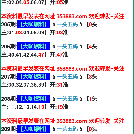
主:02.04.
05
.06.07】开:
05
准
本资料最早发表在网址 353883.com 欢迎转发+关注
205期:
【大咖爆料】
💄
一头五码
💄【
0
头
主:01.
03
.04.08.09】开:
03
准
206期:
【大咖爆料】
💄
一头五码
💄【
4
头
主:40.41.42.44.
47
】开:
47
准
本资料最早发表在网址 353883.com 欢迎转发+关注
207期:
【大咖爆料】
💄
一头五码
💄【
3
头
主:30.32.37.38.39】开:
31
准
208期:
【大咖爆料】
💄
一头五码
💄【
1
头
主:11.12.13.14.
19
】开:
19
准
本资料最早发表在网址 353883.com 欢迎转发+关注
209期:
【大咖爆料】
💄
一头五码
💄【
0
头