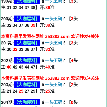
199期:
【大咖爆料】
💄
一头五码
💄【
3
头
主:31.32.34.37.38】开:
36
准
200期:
【大咖爆料】
💄
一头五码
💄【
3
头
主:32.34.37.38.
39
】开:
39
准
本资料最早发表在网址 353883.com 欢迎转发+关注
201期:
【大咖爆料】
💄
一头五码
💄【
3
头
主:30.
32
.33.36.37】开:
32
准
202期:
【大咖爆料】
💄
一头五码
💄【
4
头
主:
40
.42.43.44.47】开:
40
准
本资料最早发表在网址 353883.com 欢迎转发+关注
203期:
【大咖爆料】
💄
一头五码
💄【
2
头
主:21.24.
25
.27.29】开:
25
准
204期:
【大咖爆料】
💄
一头五码
💄【
0
头