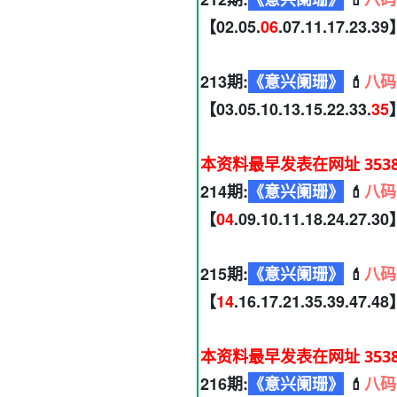
【02.05.
06
.07.11.17.23.3
213期:
《意兴阑珊》
💄
八码
【03.05.10.13.15.22.33.
35
本资料最早发表在网址 3538
214期:
《意兴阑珊》
💄
八码
【
04
.09.10.11.18.24.27.3
215期:
《意兴阑珊》
💄
八码
【
14
.16.17.21.35.39.47.4
本资料最早发表在网址 3538
216期:
《意兴阑珊》
💄
八码