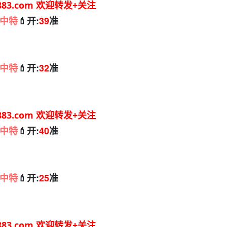
83.com 欢迎转发+关注
中特
💄开:
39
准
】
中特
💄开:
32
准
】
83.com 欢迎转发+关注
中特
💄开:
40
准
】
中特
💄开:
25
准
】
83.com 欢迎转发+关注