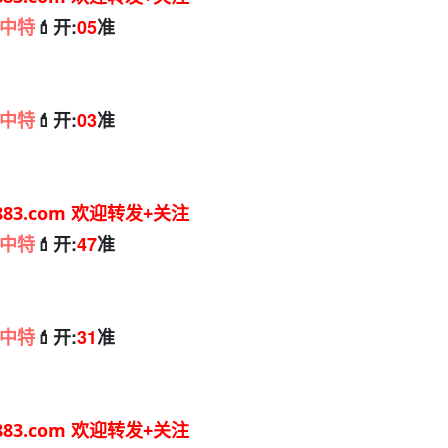
中特
💄开:
05
准
2】
中特
💄开:
03
准
7】
83.com 欢迎转发+关注
中特
💄开:
47
准
】
中特
💄开:
31
准
】
83.com 欢迎转发+关注