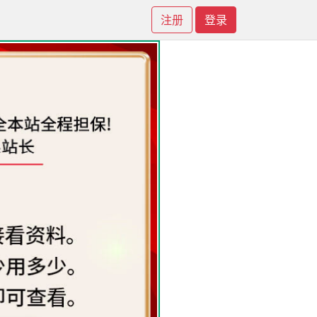
注册
登录