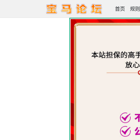
首页
宝马论坛35
规则