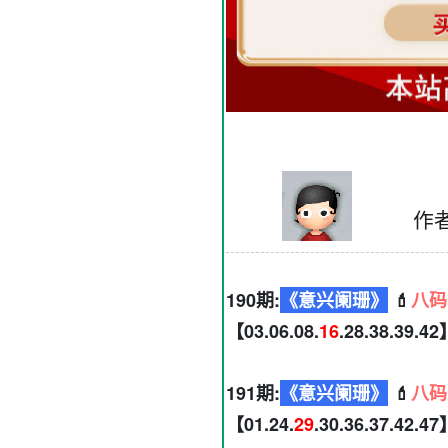
作
190期:
《意兴阑珊》
💄
八码
【03.06.08.
16
.28.38.39.42
191期:
《意兴阑珊》
💄
八码
【01.24.
29
.30.36.37.42.4