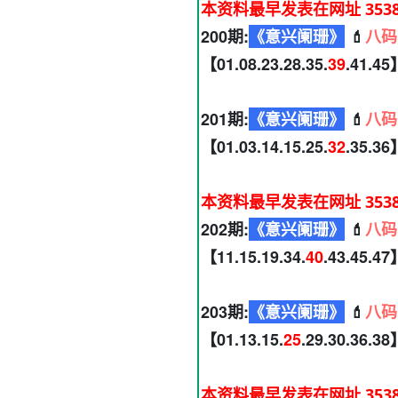
本资料最早发表在网址 3538
200期:
《意兴阑珊》
💄
八码
【01.08.23.28.35.
39
.41.45
201期:
《意兴阑珊》
💄
八码
【01.03.14.15.25.
32
.35.36
本资料最早发表在网址 3538
202期:
《意兴阑珊》
💄
八码
【11.15.19.34.
40
.43.45.47
203期:
《意兴阑珊》
💄
八码
【01.13.15.
25
.29.30.36.38
本资料最早发表在网址 3538