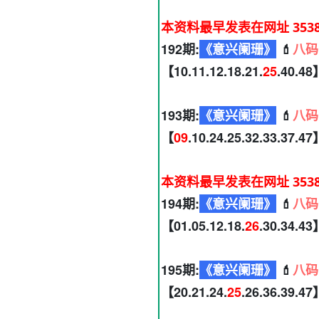
本资料最早发表在网址 3538
192期:
《意兴阑珊》
💄
八码
【10.11.12.18.21.
25
.40.48
193期:
《意兴阑珊》
💄
八码
【
09
.10.24.25.32.33.37.4
本资料最早发表在网址 3538
194期:
《意兴阑珊》
💄
八码
【01.05.12.18.
26
.30.34.43
195期:
《意兴阑珊》
💄
八码
【20.21.24.
25
.26.36.39.47