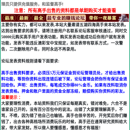
理员只提供充值服务，和监督高手!
注意：所有高手出售的资料都是单期购买才能查看
主要你有实力，都可以来发表,本站大量邀请五湖四海高手来本站发表。
达到出售要求的高手，请将注册用户名联系论坛客服审核通过，同时交
50000元购买高手用户发表功能，购买发表功能成功后你用户就有发表
功能，发表不能违反澳彩宝中宝规定，如发表带有联系方式，一次警
告，二次删除用户名，同时永远不再录用。
论坛发表资料规则请看下面要求:
高手出售资料要求，必须压5万元保证金到论坛管理员处，才给出售资
料功能，等到你资料出现连错后被下架，论坛管理会把你所有保证金退
回给你。声明：出售资料，每笔成交你得80%金币。如果有改料取消你
发表资格。押金和账户里面的资金全部冻结，赔偿购买你资料的彩友。
温馨提示 ：
大家要理性消费，本站资料我们只保证每期真实，错对难免，六合不是
谁家自己开的，没有百分百包中的说法。出错了大家要理解高手，不
骂，不喷，因为错了他自己也输钱。高手也很辛苦的，开完奖后你们赚
钱了，出去各种高档场所消费玩乐的时候，高手还在通宵研究资料给大
家，带大家发财。所以做人要懂感恩，懂感恩才有福报！