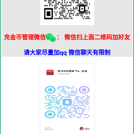
充金币管理
微信
： 微信扫上面二维码加好友
请大家尽量加qq 微信聊天有限制