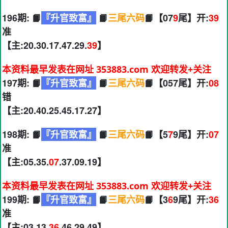
196期: 📙
『升官致富』
📙
三尾六码
📙【07
9
尾】开:
39
准
【主:20.30.17.47.29.
39
】
本资料最早发表在网址 353883.com 欢迎转发+关注
197期: 📙
『升官致富』
📙
三尾六码
📙【057尾】开:
08
错
【主:20.40.25.45.17.27】
198期: 📙
『升官致富』
📙
三尾六码
📙【5
7
9尾】开:
07
准
【主:05.35.
07
.37.09.19】
本资料最早发表在网址 353883.com 欢迎转发+关注
199期: 📙
『升官致富』
📙
三尾六码
📙【3
6
9尾】开:
36
准
【主:03.13.
36
.46.29.49】