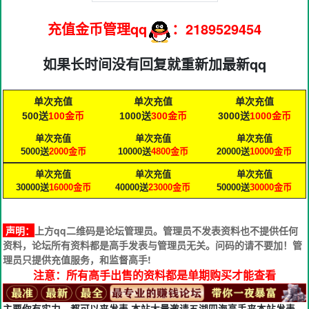
充值金币管理qq
：2189529454
如果长时间没有回复就重新加最新qq
单次充值
单次充值
单次充值
500送
100金币
1000送
300金币
3000送
1000
金币
单次充值
单次充值
单次充值
5000送
2000
金币
10000送
4800
金币
20000送
10000
金币
单次充值
单次充值
单次充值
30000送
16000
金币
40000送
23000
金币
50000送
30000
金币
声明：
上方qq二维码是论坛管理员。管理员不发表资料也不提供任何
资料，论坛所有资料都是高手发表与管理员无关。问码的请不要加！管
理员只提供充值服务，和监督高手!
注意：所有高手出售的资料都是单期购买才能查看