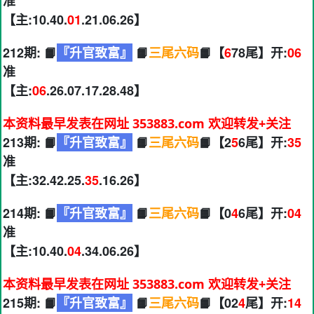
准
【主:10.40.
01
.21.06.26】
212期: 📙
『升官致富』
📙
三尾六码
📙【
6
78尾】开:
06
准
【主:
06
.26.07.17.28.48】
本资料最早发表在网址 353883.com 欢迎转发+关注
213期: 📙
『升官致富』
📙
三尾六码
📙【2
5
6尾】开:
35
准
【主:32.42.25.
35
.16.26】
214期: 📙
『升官致富』
📙
三尾六码
📙【0
4
6尾】开:
04
准
【主:10.40.
04
.34.06.26】
本资料最早发表在网址 353883.com 欢迎转发+关注
215期: 📙
『升官致富』
📙
三尾六码
📙【02
4
尾】开:
14