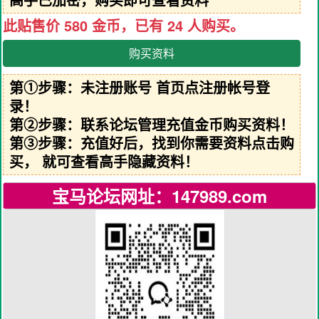
此贴售价 580 金币，已有 24 人购买。
购买资料
第①步骤：未注册账号 首页点注册帐号登
录！
第②步骤：联系论坛管理充值金币购买资料！
第③步骤：充值好后，找到你需要资料点击购
买， 就可查看高手隐藏资料！
宝马论坛网址：147989.com